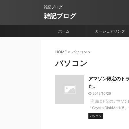
雑記ブログ
雑記ブログ
ホーム
カーシェアリング
HOME
>
パソコン
>
パソコン
アマゾン限定のトラ
た。
2015/10/29
今回は下記のアマゾン
「CrystalDiskMar
パソコン