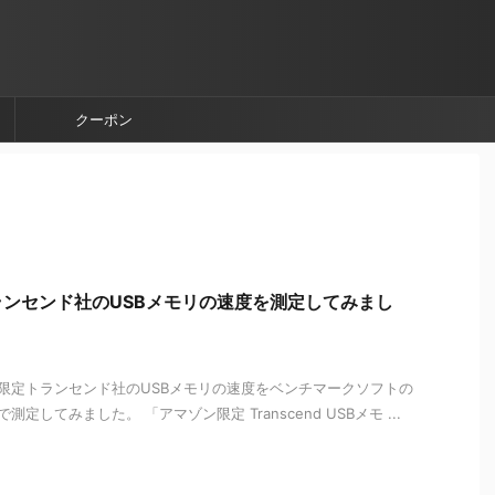
クーポン
ンセンド社のUSBメモリの速度を測定してみまし
限定トランセンド社のUSBメモリの速度をベンチマークソフトの
k 5」で測定してみました。 「アマゾン限定 Transcend USBメモ ...